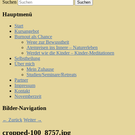
Suchen
Hauptmenü
Start
Kursangebot
Burnout als Chance
Wege zur Bewusstheit
Atemreisen ins Innere – Naturerleben
Werdet wie die Kinder – Kinder-Meditationen
Selbstheilung
Über mich
Mein Zuhause
Studien/Seminare/Retreats
Partner
Impressum
Kontakt
Novemberzeit
Bilder-Navigation
← Zurück
Weiter →
cropped-100_8757.jpg