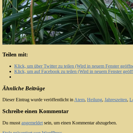
Teilen mit:
Klick, um über Twitter zu teilen (Wird in neuem Fenster geöffn
Klick, um auf Facebook zu teilen (Wird in neuem Fenster geöff
Ähnliche Beiträge
Dieser Eintrag wurde veröffentlicht in
Atem
,
Heilung
,
Jahreszeiten
,
L
Schreibe einen Kommentar
Du musst
angemeldet
sein, um einen Kommentar abzugeben.
Stolz präsentiert von WordPress