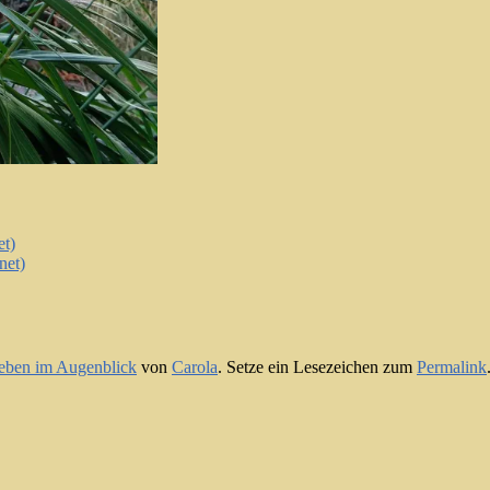
et)
net)
eben im Augenblick
von
Carola
. Setze ein Lesezeichen zum
Permalink