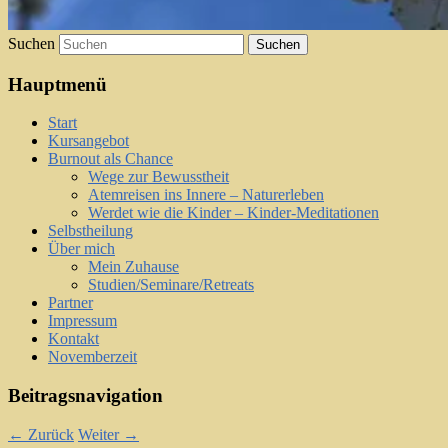
Suchen
Hauptmenü
Start
Kursangebot
Burnout als Chance
Wege zur Bewusstheit
Atemreisen ins Innere – Naturerleben
Werdet wie die Kinder – Kinder-Meditationen
Selbstheilung
Über mich
Mein Zuhause
Studien/Seminare/Retreats
Partner
Impressum
Kontakt
Novemberzeit
Beitragsnavigation
←
Zurück
Weiter
→